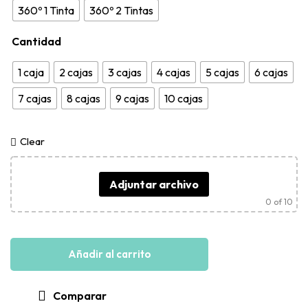
360º 1 Tinta
360º 2 Tintas
Cantidad
1 caja
2 cajas
3 cajas
4 cajas
5 cajas
6 cajas
7 cajas
8 cajas
9 cajas
10 cajas
Clear
Adjuntar archivo
0
of 10
Añadir al carrito
Comparar